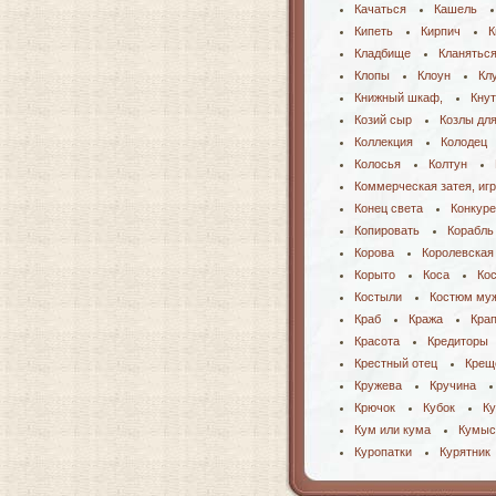
Качаться
Кашель
Кипеть
Кирпич
К
Кладбище
Кланятьс
Клопы
Клоун
Кл
Книжный шкаф,
Кнут
Козий сыр
Козлы для
Коллекция
Колодец
Колосья
Колтун
Коммерческая затея, иг
Конец света
Конкуре
Копировать
Корабль
Корова
Королевская
Корыто
Коса
Ко
Костыли
Костюм му
Краб
Кража
Кра
Красота
Кредиторы
Крестный отец
Крещ
Кружева
Кручина
Крючок
Кубок
К
Кум или кума
Кумыс
Куропатки
Курятник