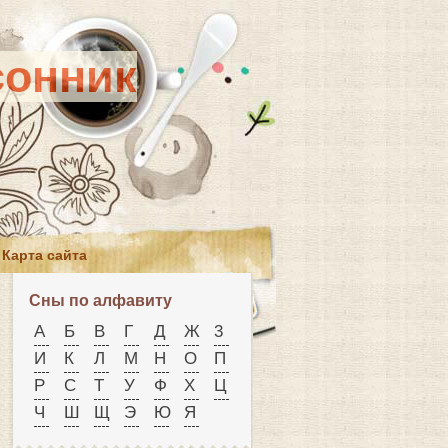
сонник
Карта сайта
Сны по алфавиту
А
Б
В
Г
Д
Ж
3
И
К
Л
М
Н
О
П
Р
С
Т
У
Ф
X
Ц
Ч
Ш
Щ
Э
Ю
Я