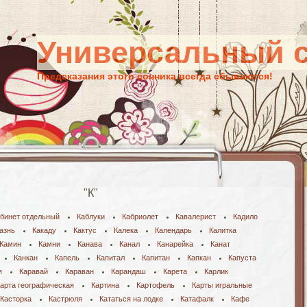
Универсальный 
Предсказания этого сонника всегда сбываются!
"К"
бинет отдельный
Каблуки
Кабриолет
Кавалерист
Кадило
азнь
Какаду
Кактус
Калека
Календарь
Калитка
Камин
Камни
Канава
Канал
Канарейка
Канат
Канкан
Капель
Капитал
Капитан
Капкан
Капуста
я
Каравай
Караван
Карандаш
Карета
Карлик
арта географическая
Картина
Картофель
Карты игральные
Касторка
Кастрюля
Кататься на лодке
Катафалк
Кафе