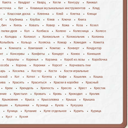
Каюта
Квадрат
Кварц
Кегли
Кенгуру
Кинжал
источка
Кит
Клавиши музыкальных инструментов
Клад
я
Классная доска
Клеенка
Клей
Клетка
Клещи
уб
Клубника
Клубок
Клюв
Ключи
Книга
, бич
Князь
Ковать
Ковер
Кожа
Коза
Козел
 пилки дров
Кол
Колбаса
Колено
Колесница
Колесо
Колодка
Колокол
Колокольня
Колокольчик
Колонна
Колыбель
Кольцо
Коляска
Комар
Комедия
Комета
ра
Комната
Компания
Компас
Конверт
Кондуктор
нт
Консервы
Конфеты
Концерт
Конюх
Конюшня
Кораллы
Коренья
Корзина
Короб из лозы
Коробочка
 особа
Корона
Коронки
Корсет
Корчевать пни
сарь
Косилка
Костер
Кости
Кости игральные
жской
Кот
Котел
Котята
Кофе
Кошелек
Кошка
пива
Красить
Краситься
Краски в коробке
Красный
Крем
Крендель
Крепость
Кресло
Крест
Крестик
ение
Кристалл
Кровать
Кровь
Крокодил
Кролик
Крыжовник
Крыса
Крысоловка
Крыша
Крышка
увшин
Кувшинки
Кузница
Кукла
Кукушка
Куница
Купание
Купе отдельное
Курить
Курица
Куст
Кухня