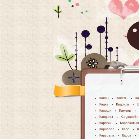
Кабан
Кабель
Ка
Кадка
Кадриль
К
Калоши
Камень
Кандалы
Канделябр
Карабин
Карабкатьс
Карнавал
Карп
К
Карусель
Касса