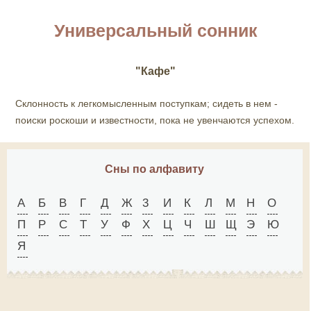
Универсальный сонник
"Кафе"
Склонность к легкомысленным поступкам; сидеть в нем -
поиски роскоши и известности, пока не увенчаются успехом.
Сны по алфавиту
А
Б
В
Г
Д
Ж
3
И
К
Л
М
Н
О
П
Р
С
Т
У
Ф
X
Ц
Ч
Ш
Щ
Э
Ю
Я