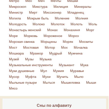
Метро
Мех
Меч
Мечты
Мешки
Микроскоп
Микстура
Милиция
Минералы
Министр
Мирт
Миссионер
Младенец
Могила
Мокрым быть
Моление
Молния
Молодость
Молоко
Молоток
Молоть
Моль
Монастырь женский
Монах
Монахиня
Морг
Море
Морковь
Мороженое
Мороз
Морская свинка
Морщины
Моряк
Москиты
Мост
Мостовая
Мотор
Мох
Мочалка
Мошкара
Мрамор
Мудрый
Мужчина
Музей
Музы
Музыка
Музыкальные инструменты
Музыкант
Мука
Муки душевные
Мул
Мумия
Муравьи
Мусор
Муфта
Мухи
Мучить
Мыло
Мыльные пузыри
Мыться
Мышеловка
Мыши
Мясо
Сны по алфавиту