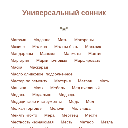
Универсальный сонник
"м"
Магазин
Мадонна
Мазь
Макароны
Макияж
Малина
Малым быть
Мальчик
Мандарины
Манекен
Манжеты
Мантия
Маргарин
Марки почтовые
Маршировать
Маска
Маскарад
Масло оливковое, подсолнечное
Мастер по ремонту
Материя
Матрац
Мать
Машина
Маяк
Мебель
Мед пчелиный
Медаль
Медальон
Медведь
Медицинские инструменты
Медь
Мел
Мелкая торговля
Мелочи
Мельница
Менять что-то
Мера
Мертвец
Мести
Местность незнакомая
Месть
Метеор
Метла