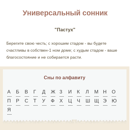
Универсальный сонник
"Пастух"
Берегите свою честь; с хорошим стадом - вы будете
счастливы в собствен-1 ном доме; с худым стадом - ваше
благосостояние и не собирается расти.
Сны по алфавиту
А
Б
В
Г
Д
Ж
3
И
К
Л
М
Н
О
П
Р
С
Т
У
Ф
X
Ц
Ч
Ш
Щ
Э
Ю
Я