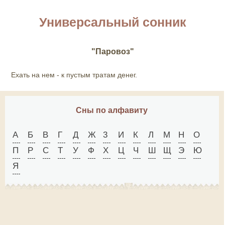
Универсальный сонник
"Паровоз"
Ехать на нем - к пустым тратам денег.
Сны по алфавиту
А
Б
В
Г
Д
Ж
3
И
К
Л
М
Н
О
П
Р
С
Т
У
Ф
X
Ц
Ч
Ш
Щ
Э
Ю
Я